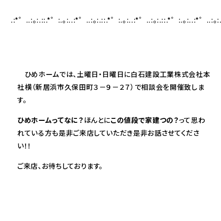
.:*゜..:。:.::.*゜:.。:..:*゜..:。:.::.*゜:.。:..:*゜..:。:.::.*゜:.。:..:*゜..:。:
ひめホームでは、土曜日・日曜日に白石建設工業株式会社本
社横（新居浜市久保田町３－９－２７）で相談会を開催致しま
す。
ひめホームってなに？
ほんとに
この値段で家建つの？
って思わ
れている方も是非ご来店していただき是非お話させてくださ
い！！
ご来店、お待ちしております。