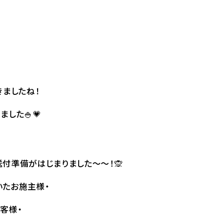
きましたね！
した🍚💗
送付準備がはじまりました～～！🙊
いたお施主様・
客様・