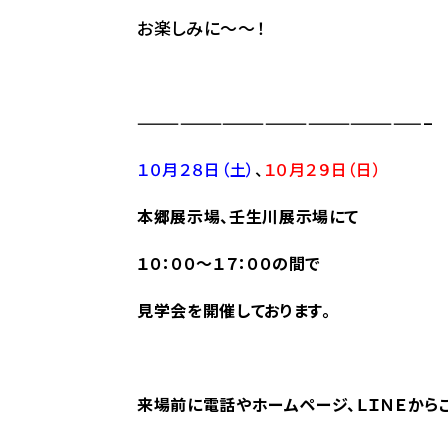
お楽しみに～～！
————————————————————–
１０
月２８日（土）
、
１０月２９
日（日）
本郷展
示場、壬生川展示場にて
１０：００～１７：００の間で
見学会を開催しております。
来場前に電話やホームページ、ＬＩＮＥから