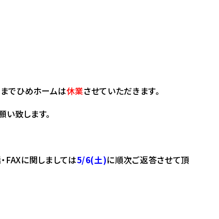
)
までひめホームは
休業
させていただきます。
願い致します。
・FAXに関しましては
5/6(土)
に順次ご返答させて頂