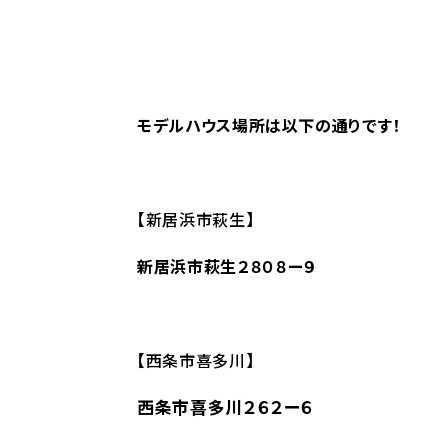
モデルハウス場所は以下の通りです！
【新居浜市萩生】
新居浜市萩生２８０８ー９
【西条市喜多川】
西条市喜多川２６２ー６