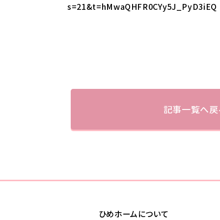
s=21&t=hMwaQHFR0CYy5J_PyD3iEQ
記事一覧へ戻
ひめホームについて