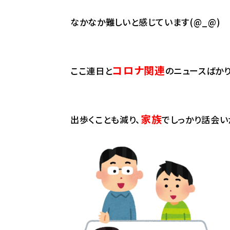
なかなか難しいと感じています(@_@)
コロナ関連
ここ連日と
のニュースばか
家族
出歩くことも減り、
でしっかり話会い