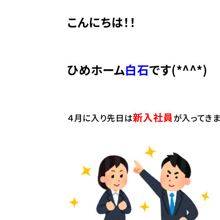
こんにちは！！
ひめホーム
白石
です(*^^*)
新入社員
４月に入り先日は
が入ってきま