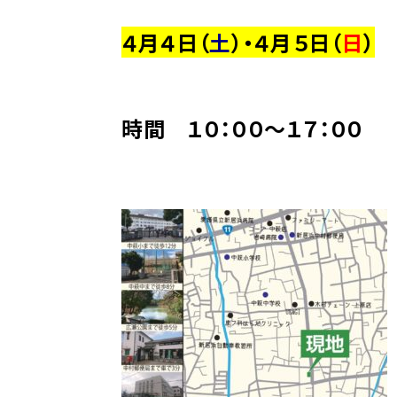
４月４日（
土
）・４月５日（
日
）
時間 １０：００～１７：００