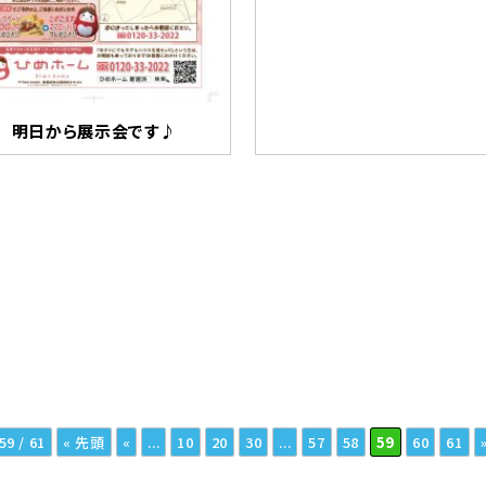
明日から展示会です♪
59 / 61
« 先頭
«
...
10
20
30
...
57
58
59
60
61