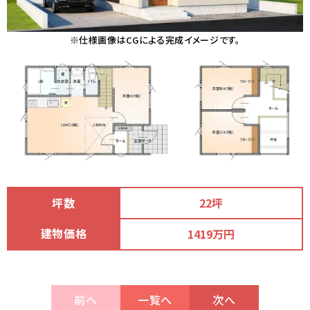
※仕様画像はCGによる完成イメージです。
坪数
22坪
建物価格
1419万円
前へ
一覧へ
次へ