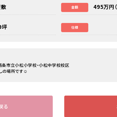
屋敷
495万円
金額
19坪
仕様
、西条市立小松小学校・小松中学校校区
しの場所です☺
戻る