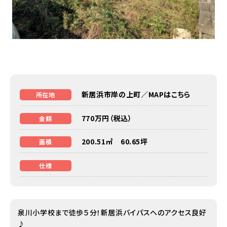
新居浜市岸の上町／
MAPはこちら
所在地
770万円（税込）
金額
200.51㎡ 60.65坪
面積
仕様
泉川小学校まで徒歩５分！新居浜バイパスへのアクセス良好
♪