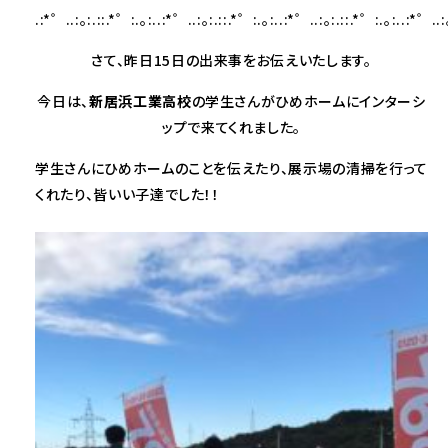
.:*゜..:。:.::.*゜:.。:..:*゜..:。:.::.*゜:.。:..:*゜..:。:.::.*゜:.。:..:*゜..:
さて、昨日15日の出来事をお伝えいたします。
今日は、
新居浜工業高校
の学生さんがひめホームにインターシ
ップで来てくれました。
学生さんにひめホームのことを伝えたり、展示場の清掃を行って
くれたり、皆いい子達でした！！