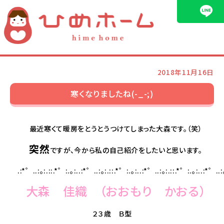
ブログ
2018年11月16日
寒くなりましたね(-_-;)
最近寒くて暖房をとうとうつけてしまった大森です。（笑）
突然
ですが、今から私の自己紹介をしたいと思います。
.:*゜..:。:.::.*゜:.。:..:*゜..:。:.::.*゜:.。:..:*゜..:。:.::.*゜:.。:..:*゜..:
大森 佳織 （おおもり かおる）
２３歳 Ｂ型