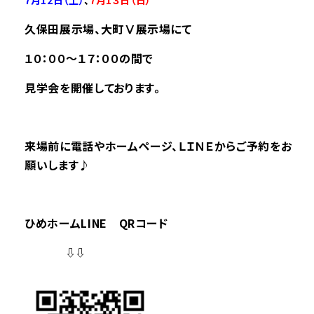
7月12
日（土）
、
7月1３
日（日）
久保田展示場
、大町Ⅴ展示場にて
１０：００～１７：００の間で
見学会を開催しております。
来場前に電話やホームページ、ＬＩＮＥからご予約をお
願いします♪
ひめホームLINE QRコード
⇩⇩