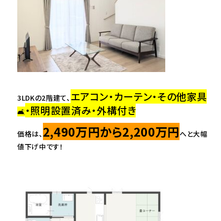
エアコン・カーテン・その他家具
3LDKの2階建て、
・照明設置済み・外構付き
🛋️
2,490万円から2,200万円
価格は、
へと大幅
値下げ中です！