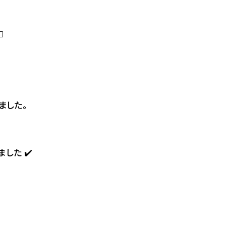

ました。
した ✔️