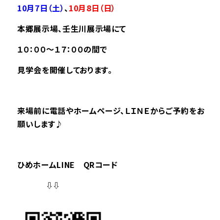
10
月7日（土）
、
10
月8
日（日）
本郷展
示場、壬生川展示場にて
１０：００～１７：００の間で
見学会を開催しております。
来場前に電話やホームページ、ＬＩＮＥからご予約をお
願いします♪
ひめホームLINE QRコード
⇩⇩