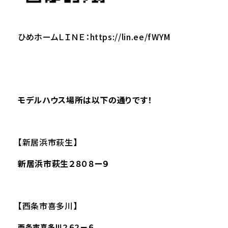
ひめホームＬＩＮＥ：
https://lin.ee/fWYM
モデルハウス場所は以下の通りです！
【新居浜市萩生】
新居浜市萩生２８０８ー９
【西条市喜多川】
西条市喜多川２６２ー６