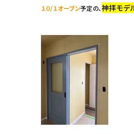
神拝モデ
１０/１オープン
予定の、