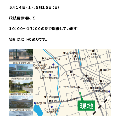
５
月１４
日（土）
、５
月１５
日（日）
政枝展示場にて
１０：００～１７：００の間で開催しています！
場所は以下の通りです。