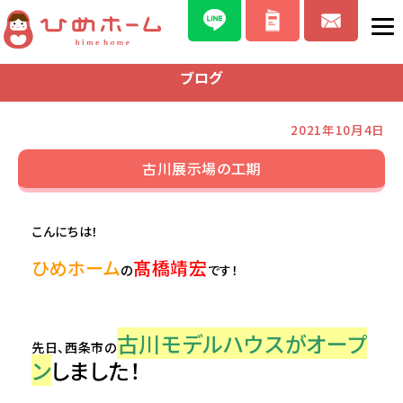
ブログ
2021年10月4日
古川展示場の工期
こんにちは！
ひめホーム
髙橋靖宏
の
です！
古川モデルハウスがオープ
先日、西条市の
ン
しました！