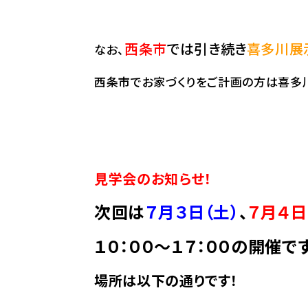
西条市
では引き続き
喜多川展
なお、
西条市でお家づくりをご計画の方は喜多
見学会のお知らせ！
次回は
７月３日（土）
、
７
月４
日
１０：００～１７：００の開催で
場所は以下の通りです！