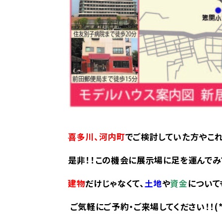
喜多川、河内町
でご検討していた方やこれ
是非！！この機会に展示場に足を運んでみて
建物
だけじゃなくて、
土地
や
資金
について
ご気軽にご予約・ご来場してください！！(*^