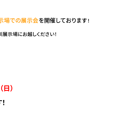
示場での展示会
を開催しております
！
川展示場にお越しください！
（日）
す！