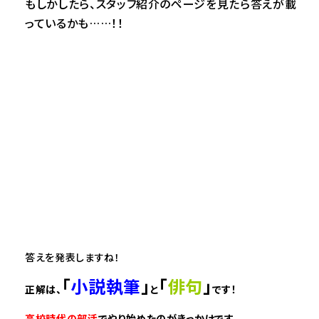
もしかしたら、スタッフ紹介のページを見たら答えが載
っているかも……！！
答えを発表しますね！
「
小説執筆
」
「
俳句
」
正解は、
と
です！
高校時代の部活
でやり始めたのがきっかけです。