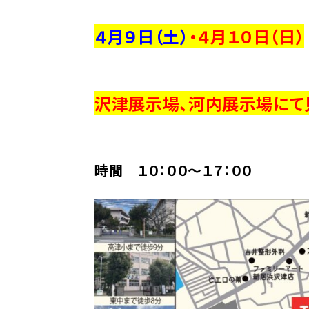
４月９日（土）
・４月１０
日（日）
沢津展示場、河内展示場にて
時間 １０：００～１７：００