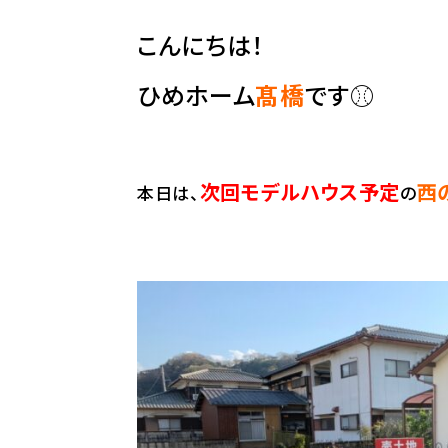
こんにちは！
ひめホーム
髙橋
です⚾
次回モデルハウス予定
西
本日は、
の