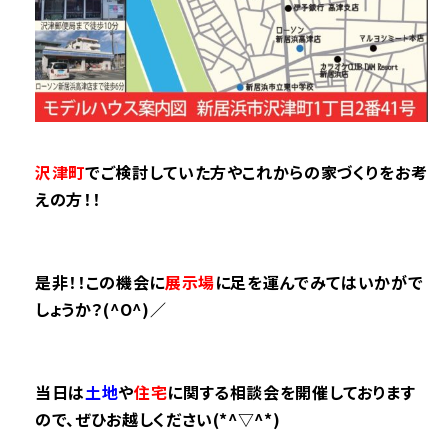
沢津町
でご検討していた方やこれからの家づくりをお考
えの方！！
是非！！この機会に
展示場
に足を運んでみてはいかがで
しょうか？(^O^)／
当日は
土地
や
住宅
に関する相談会を開催しております
ので、ぜひ
お越しください(*^▽^*)