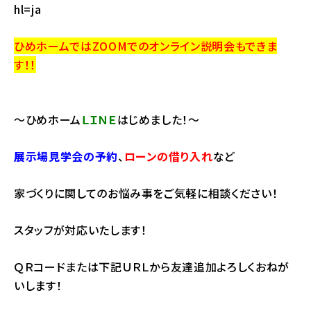
hl=ja
ひめホームではZOOMでのオンライン説明会もできま
す！！
～ひめホーム
ＬＩＮＥ
はじめました！～
展示場見学会の予約
、
ローンの借り入れ
など
家づくりに関してのお悩み事をご気軽に相談ください！
スタッフが対応いたします！
ＱＲコードまたは下記ＵＲＬから友達追加よろしくおねが
いします！