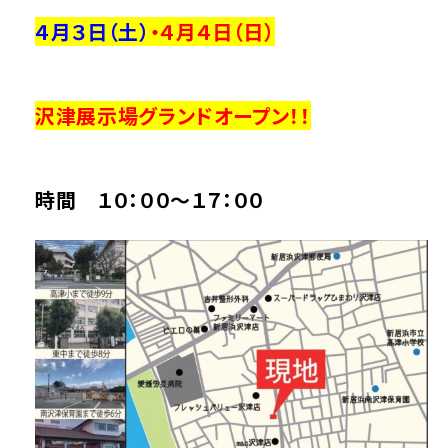
４月３日（土）
・４月４
日（日）
沢津展示場グランドオープン
！！
時間 １０：００～１７：００