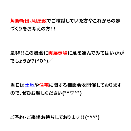
角野新田、明屋敷
でご検討していた方やこれからの家
づくりをお考えの方！！
是非！！この機会に
両展示場
に足を運んでみてはいかが
でしょうか？(^O^)／
当日は
土地
や
住宅
に関する相談会を開催しております
ので、ぜひ
お越しください(*^▽^*)
ご予約・ご来場お待ちしております！！(*^^*)