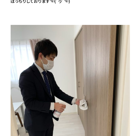
ばっちりしております☜(ﾟヮﾟ☜)