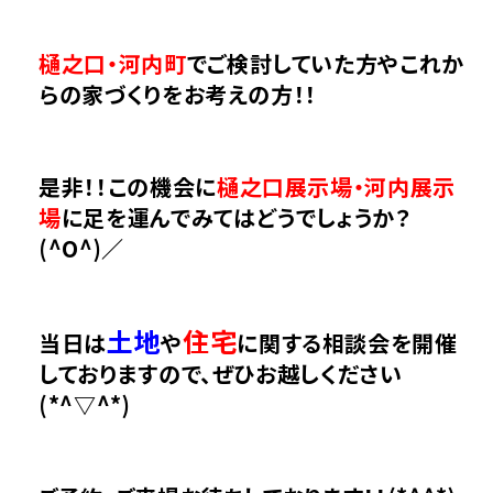
樋之口・河内町
でご検討していた方やこれか
らの家づくりをお考えの方！！
是非！！この機会に
樋之口展示場・河内展示
場
に足を運んでみてはどうでしょうか？
(^O^)／
土地
住宅
当日は
や
に関する相談会を開催
しておりますので、ぜひ
お越しください
(*^▽^*)