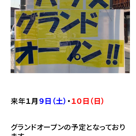
来年
１月
９日（土）
・
１０日（日）
グランドオープン
の予定となっており
ます。