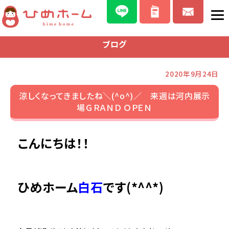
ブログ
2020年9月24日
涼しくなってきましたね＼(^o^)／ 来週は河内展示
場ＧＲＡＮＤ ＯＰＥＮ
こんにちは！！
ひめホーム
白石
です(*^^*)