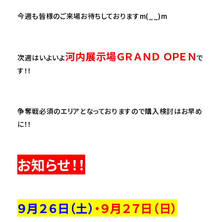
今週も皆様のご来場お待ちしておりますm(__)m
河内展示場ＧＲＡＮＤ ＯＰＥＮ
次週はいよいよ
で
す！！
争奪戦必須のエリアとなっておりますので購入検討はお早め
に！！
お知らせ！！
９月２６日（土）
・９月２７
日（日）