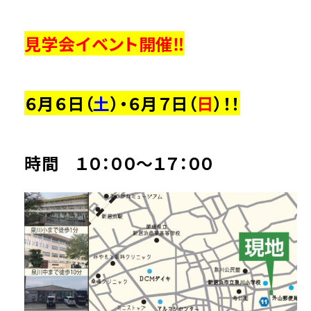
見学会イベント開催‼
６月６日（
土
）・６月７日（
日
）！！
時間 １０：００～１７：００