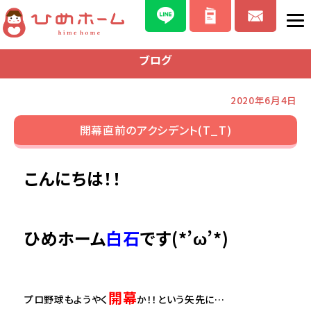
ブログ
2020年6月4日
開幕直前のアクシデント(T_T)
こんにちは！！
ひめホーム
白石
です(*’ω’*)
開幕
プロ野球もようやく
か！！という矢先に…