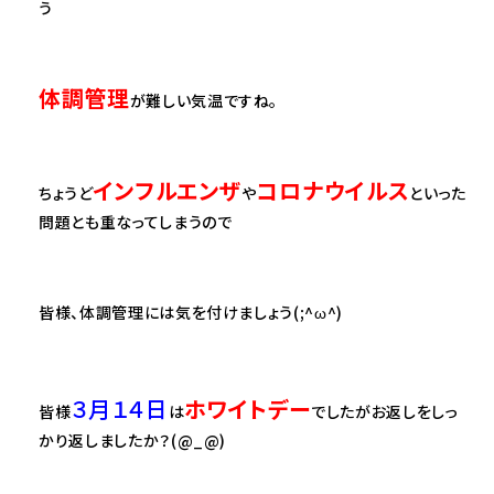
う
体調管理
が難しい気温ですね。
インフルエンザ
コロナウイルス
ちょうど
や
といった
問題とも重なってしまうので
皆様、体調管理には気を付けましょう(;^ω^)
３月１４日
ホワイトデー
皆様
は
でしたがお返しをしっ
かり返しましたか？(@_@)