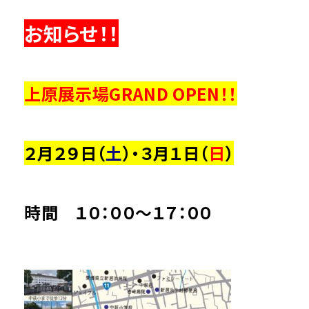
お知らせ！！
上原展示場GRAND OPEN！！
２月２９日（
土
）・３月１日（
日
）
時間 １０：００～１７：００