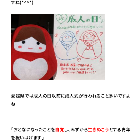
すね(*^^*)
愛媛県では成人の日以前に成人式が行われること多いですよ
ね
「おとなになったことを
自覚
し、みずから
生きぬこう
とする青年
を祝いはげます」