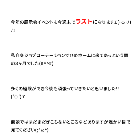
ラスト
に
今年の展示会イベントも今週末で
なりますΣ(･ω･ﾉ)
ﾉ！
私自身ジョブローテーションでひめホームに来てあっという間
の３ヶ月でした(#^^#)
多くの経験ができ今後も頑張っていきたいと思いました！！
(‘◇’)ゞ
商談ではまだまだぎこちないところなどありますが温かい目で
見てください(;^ω^)